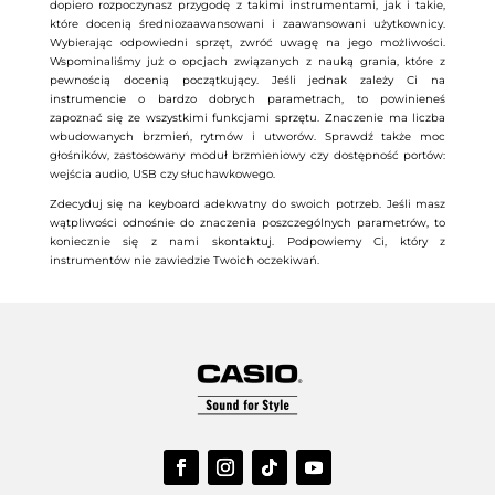
dopiero rozpoczynasz przygodę z takimi instrumentami, jak i takie,
które docenią średniozaawansowani i zaawansowani użytkownicy.
Wybierając odpowiedni sprzęt, zwróć uwagę na jego możliwości.
Wspominaliśmy już o opcjach związanych z nauką grania, które z
pewnością docenią początkujący. Jeśli jednak zależy Ci na
instrumencie o bardzo dobrych parametrach, to powinieneś
zapoznać się ze wszystkimi funkcjami sprzętu. Znaczenie ma liczba
wbudowanych brzmień, rytmów i utworów. Sprawdź także moc
głośników, zastosowany moduł brzmieniowy czy dostępność portów:
wejścia audio, USB czy słuchawkowego.
Zdecyduj się na keyboard adekwatny do swoich potrzeb. Jeśli masz
wątpliwości odnośnie do znaczenia poszczególnych parametrów, to
koniecznie się z nami skontaktuj. Podpowiemy Ci, który z
instrumentów nie zawiedzie Twoich oczekiwań.