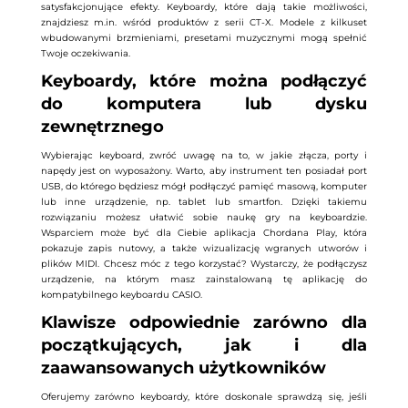
satysfakcjonujące efekty. Keyboardy, które dają takie możliwości,
znajdziesz m.in. wśród produktów z serii CT-X. Modele z kilkuset
wbudowanymi brzmieniami, presetami muzycznymi mogą spełnić
Twoje oczekiwania.
Keyboardy, które można podłączyć
do komputera lub dysku
zewnętrznego
Wybierając keyboard, zwróć uwagę na to, w jakie złącza, porty i
napędy jest on wyposażony. Warto, aby instrument ten posiadał port
USB, do którego będziesz mógł podłączyć pamięć masową, komputer
lub inne urządzenie, np. tablet lub smartfon. Dzięki takiemu
rozwiązaniu możesz ułatwić sobie naukę gry na keyboardzie.
Wsparciem może być dla Ciebie aplikacja Chordana Play, która
pokazuje zapis nutowy, a także wizualizację wgranych utworów i
plików MIDI. Chcesz móc z tego korzystać? Wystarczy, że podłączysz
urządzenie, na którym masz zainstalowaną tę aplikację do
kompatybilnego keyboardu CASIO.
Klawisze odpowiednie zarówno dla
początkujących, jak i dla
zaawansowanych użytkowników
Oferujemy zarówno keyboardy, które doskonale sprawdzą się, jeśli