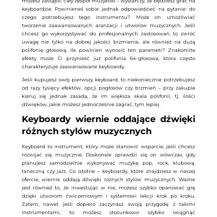
możesz zastąpić cały zespół muzyków – wystarczy, że będziesz grać na
keyboardzie. Powinieneś sobie jednak odpowiedzieć na pytanie: do
czego potrzebujesz tego instrumentu? Może on umożliwiać
tworzenie zaawansowanych aranżacji i utworów muzycznych. Jeśli
chcesz go wykorzystywać do profesjonalnych zastosowań, to zwróć
uwagę nie tylko na dobrej jakości brzmienie, ale również na dużą
polifonię głosową. Ile powinien wynosić ten parametr? Znakomite
efekty może Ci przynieść już polifonia 64-głosowa, która często
charakteryzuje zaawansowane keyboardy.
Jeśli kupujesz swój pierwszy keyboard, to niekoniecznie potrzebujesz
od razy tysięcy efektów, opcji pogłosów czy brzmień – przy zakupie
kieruj się jednak zasadą, że im większa skala polifonii, tj. ilości
dźwięków, jakie możesz jednocześnie zagrać, tym lepiej.
Keyboardy wiernie oddające dźwięki
różnych stylów muzycznych
Keyboard to instrument, który może stanowić wsparcie, jeśli chcesz
rozwijać się muzycznie. Doskonale sprawdzi się on wówczas, gdy
planujesz samodzielnie wykonywać muzykę pop, rock, klubową,
taneczną czy jazz. Co istotne – keyboardy, które znajdziesz w naszej
ofercie, wiernie oddają dźwięki różnych stylów muzycznych. Ważne
jest również to, że inwestując w nie, możesz szybko opanować grę
dzięki utworom ćwiczeniowym i systemowi lekcji krok po kroku.
Zatem, nawet jeśli dopiero zaczynasz swoją przygodę z takimi
instrumentami, to możesz stosunkowo szybko osiągnąć