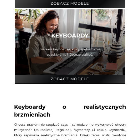
ZOBACZ MODELE
KEYBOARDY
Szukasz keyboardu, który spełni Twoje
oczekiwania? D
obrze trafiłeś.
ZOBACZ MODELE
Keyboardy o realistycznych
brzmieniach
Chcesz przyjemnie spędzać czas i samodzielnie wykonywać utwory
muzyczne? Do realizacji tego celu wystarczy Ci zakup keyboardu,
który zapewnia realistyczne brzmienia. Dzięki temu instrumentowi