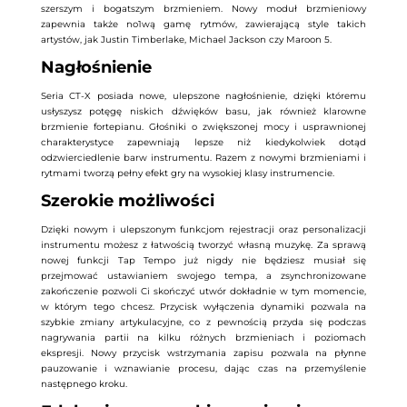
szerszym i bogatszym brzmieniem. Nowy moduł brzmieniowy
zapewnia także no1wą gamę rytmów, zawierającą style takich
artystów, jak Justin Timberlake, Michael Jackson czy Maroon 5.
Nagłośnienie
Seria CT-X posiada nowe, ulepszone nagłośnienie, dzięki któremu
usłyszysz potęgę niskich dźwięków basu, jak również klarowne
brzmienie fortepianu. Głośniki o zwiększonej mocy i usprawnionej
charakterystyce zapewniają lepsze niż kiedykolwiek dotąd
odzwierciedlenie barw instrumentu. Razem z nowymi brzmieniami i
rytmami tworzą pełny efekt gry na wysokiej klasy instrumencie.
Szerokie możliwości
Dzięki nowym i ulepszonym funkcjom rejestracji oraz personalizacji
instrumentu możesz z łatwością tworzyć własną muzykę. Za sprawą
nowej funkcji Tap Tempo już nigdy nie będziesz musiał się
przejmować ustawianiem swojego tempa, a zsynchronizowane
zakończenie pozwoli Ci skończyć utwór dokładnie w tym momencie,
w którym tego chcesz. Przycisk wyłączenia dynamiki pozwala na
szybkie zmiany artykulacyjne, co z pewnością przyda się podczas
nagrywania partii na kilku różnych brzmieniach i poziomach
ekspresji. Nowy przycisk wstrzymania zapisu pozwala na płynne
pauzowanie i wznawianie procesu, dając czas na przemyślenie
następnego kroku.