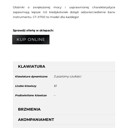
Głośniki o zwiększonej mocy i usprawnionej charakterystyce
zapewniają lepsze niż kiedykolwiek dotąd odzwierciedlenie barw
instrumentu. CT-X700 to model dla każdego!
Sprawdź ofertę w sklepach:
KUP ONLINE
KLAWIATURA
3 poziomy czułości
Klawiatura dynamiczna
61
Liczba klawiszy
–
Podświetlane klawisze
BRZMIENIA
AKOMPANIAMENT