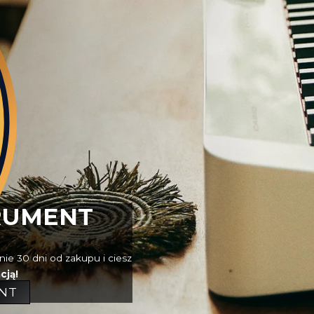
RUMENT
nie 30 dni od zakupu i ciesz
cją!
NT