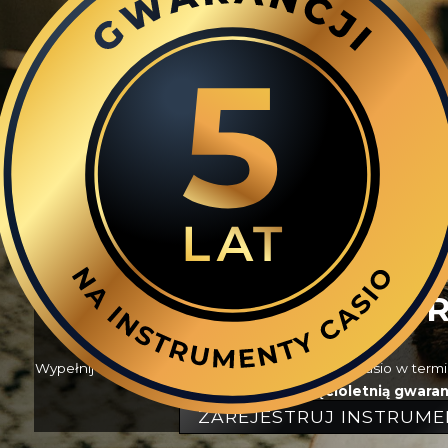
ZAREJESTRUJ INST
Wypełnij formularz, zarejestruj swój instrument Casio w termi
się
bezpłatną, pięcioletnią gwaran
ZAREJESTRUJ INSTRUME