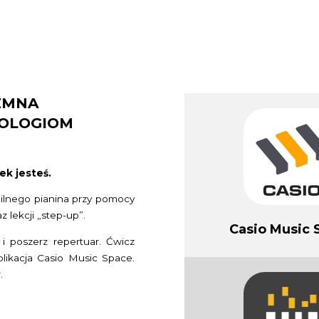
PIANINA HYBRYDOWE
PIANINA CYFROWE
KEYBOARDY
ZNAJDŹ SKL
JEMNA
NOLOGIOM
k jesteś.
ilnego pianina przy pomocy
 lekcji „step-up”.
Casio Music 
i poszerz repertuar. Ćwicz
likacja Casio Music Space.
.