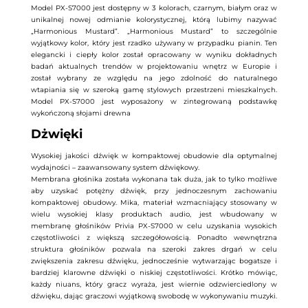
Model PX-S7000 jest dostępny w 3 kolorach, czarnym, białym oraz w
unikalnej nowej odmianie kolorystycznej, którą lubimy nazywać
„Harmonious Mustard”. „Harmonious Mustard” to szczególnie
wyjątkowy kolor, który jest rzadko używany w przypadku pianin. Ten
elegancki i ciepły kolor został opracowany w wyniku dokładnych
badań aktualnych trendów w projektowaniu wnętrz w Europie i
został wybrany ze względu na jego zdolność do naturalnego
wtapiania się w szeroką gamę stylowych przestrzeni mieszkalnych.
Model PX-S7000 jest wyposażony w zintegrowaną podstawkę
wykończoną słojami drewna
Dżwięki
Wysokiej jakości dźwięk w kompaktowej obudowie dla optymalnej
wydajności – zaawansowany system dźwiękowy.
Membrana głośnika została wykonana tak duża, jak to tylko możliwe
aby uzyskać potężny dźwięk, przy jednoczesnym zachowaniu
kompaktowej obudowy. Mika, materiał wzmacniający stosowany w
wielu wysokiej klasy produktach audio, jest wbudowany w
membranę głośników Privia PX-S7000 w celu uzyskania wysokich
częstotliwości z większą szczegółowością. Ponadto wewnętrzna
struktura głośników pozwala na szeroki zakres drgań w celu
zwiększenia zakresu dźwięku, jednocześnie wytwarzając bogatsze i
bardziej klarowne dźwięki o niskiej częstotliwości. Krótko mówiąc,
każdy niuans, który gracz wyraża, jest wiernie odzwierciedlony w
dźwięku, dając graczowi wyjątkową swobodę w wykonywaniu muzyki.