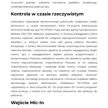
niuansów poprzez subtelne naciskanie pedałów, zwiększając
swobodę ekspresji podczas gry.
Kontrola w czasie rzeczywistym
Doświadcz najbardziej dynamicznego potencjału wydajności dzięki
sterowaniu w czasie rzeczywistym, które intuicyjnie dostosowuje
brzmienie podczas gry! PX-S7000 mają szeroką gamę wbudowanych
efektów DSP (100 efektów), wyposażony w funkcję arpeggiatora, która
pozwala wybierać spośród 50 wstępnie zaprogramowanych wzorów
akordów, w których każda nuta jest grana osobno. Ponadto,
korzystając z funkcji Recommended Setup, automatycznie zastosuje
zalecane dźwięki i ustawienia zgodnie ze wzorem arpeggiatora, dzięki
czemu gra z arpeggiatorem będzie jeszcze przyjemniejsza i
skuteczniejsza. Podczas nakładania warstw lub dzielenia, każdą część
można włączać/wyłączać indywidualnie. Pozwala to na większą
indywidualną ekspresję i swobodę, dzięki czemu możesz znaleźć
własne, niepowtarzalne sposoby na cieszenie się muzyką! Możesz
regulować głośność za pomocą pedału ekspresji, stosować
modulację, naciskając przycisk sterowania i zmieniać prędkość efektu
obrotowego jednym dotknięciem. Dodatkowo PX-S7000 jest
wyposażony w dwa przyciski EX. Do przycisków EX można przypisać
różne funkcje, a wśród nich jest funkcja sterowania dla aplikacji do
pobrania.
Wejście Mic-In