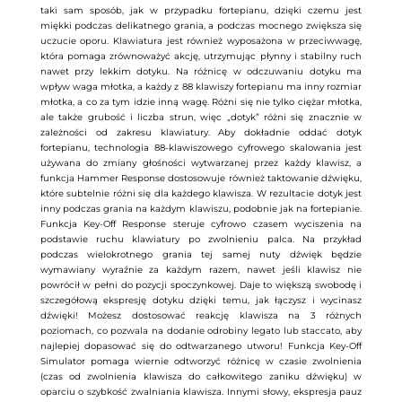
taki sam sposób, jak w przypadku fortepianu, dzięki czemu jest
miękki podczas delikatnego grania, a podczas mocnego zwiększa się
uczucie oporu. Klawiatura jest również wyposażona w przeciwwagę,
która pomaga zrównoważyć akcję, utrzymując płynny i stabilny ruch
nawet przy lekkim dotyku. Na różnicę w odczuwaniu dotyku ma
wpływ waga młotka, a każdy z 88 klawiszy fortepianu ma inny rozmiar
młotka, a co za tym idzie inną wagę. Różni się nie tylko ciężar młotka,
ale także grubość i liczba strun, więc „dotyk” różni się znacznie w
zależności od zakresu klawiatury. Aby dokładnie oddać dotyk
fortepianu, technologia 88-klawiszowego cyfrowego skalowania jest
używana do zmiany głośności wytwarzanej przez każdy klawisz, a
funkcja Hammer Response dostosowuje również taktowanie dźwięku,
które subtelnie różni się dla każdego klawisza. W rezultacie dotyk jest
inny podczas grania na każdym klawiszu, podobnie jak na fortepianie.
Funkcja Key-Off Response steruje cyfrowo czasem wyciszenia na
podstawie ruchu klawiatury po zwolnieniu palca. Na przykład
podczas wielokrotnego grania tej samej nuty dźwięk będzie
wymawiany wyraźnie za każdym razem, nawet jeśli klawisz nie
powrócił w pełni do pozycji spoczynkowej. Daje to większą swobodę i
szczegółową ekspresję dotyku dzięki temu, jak łączysz i wycinasz
dźwięki! Możesz dostosować reakcję klawisza na 3 różnych
poziomach, co pozwala na dodanie odrobiny legato lub staccato, aby
najlepiej dopasować się do odtwarzanego utworu! Funkcja Key-Off
Simulator pomaga wiernie odtworzyć różnicę w czasie zwolnienia
(czas od zwolnienia klawisza do całkowitego zaniku dźwięku) w
oparciu o szybkość zwalniania klawisza. Innymi słowy, ekspresja pauz