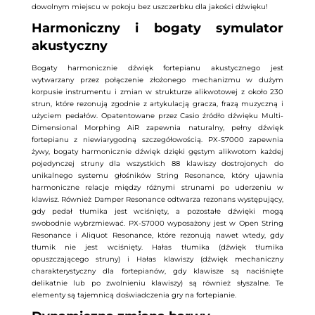
dowolnym miejscu w pokoju bez uszczerbku dla jakości dźwięku!
Harmoniczny i bogaty symulator
akustyczny
Bogaty harmonicznie dźwięk fortepianu akustycznego jest
wytwarzany przez połączenie złożonego mechanizmu w dużym
korpusie instrumentu i zmian w strukturze alikwotowej z około 230
strun, które rezonują zgodnie z artykulacją gracza, frazą muzyczną i
użyciem pedałów. Opatentowane przez Casio źródło dźwięku Multi-
Dimensional Morphing AiR zapewnia naturalny, pełny dźwięk
fortepianu z niewiarygodną szczegółowością. PX-S7000 zapewnia
żywy, bogaty harmonicznie dźwięk dzięki gęstym alikwotom każdej
pojedynczej struny dla wszystkich 88 klawiszy dostrojonych do
unikalnego systemu głośników String Resonance, który ujawnia
harmoniczne relacje między różnymi strunami po uderzeniu w
klawisz. Również Damper Resonance odtwarza rezonans występujący,
gdy pedał tłumika jest wciśnięty, a pozostałe dźwięki mogą
swobodnie wybrzmiewać. PX-S7000 wyposażony jest w Open String
Resonance i Aliquot Resonance, które rezonują nawet wtedy, gdy
tłumik nie jest wciśnięty. Hałas tłumika (dźwięk tłumika
opuszczającego struny) i Hałas klawiszy (dźwięk mechaniczny
charakterystyczny dla fortepianów, gdy klawisze są naciśnięte
delikatnie lub po zwolnieniu klawiszy) są również słyszalne. Te
elementy są tajemnicą doświadczenia gry na fortepianie.