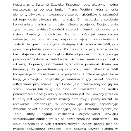
Korzystając z Systemu Dźwięku Przestrzennego, akustykę można
dostosować za pomocą funkcji Piano Position, która zmienia
elementy dźwięku emitowanego z czterech głośników w zależności
od tego, gdzie używasz pianina, dając Ci niespotykaną swobodę
korzystania z pianina tam, gdzie najlepiej pasuje do Twojego stylu
życia! Możesz wybierać spośród czterech różnych wbudowanych
trybów. Pierwszym z nich jest Standard, który jak sama nazwa
wskazuje, jest domyślnym, najpopularniejszym ustawieniem i
zakłada, że ​​grasz na statywie. Następny tryb nazywa się Wall, gdy
grasz przy płaskiej powierzchni. Podczas grania przy ścianie zakres
basu staje się słabszy, a dźwięki odbite od powierzchni ściany mogą
powodować zakłócenia częstotliwości. Rozprzestrzenianie się dźwięku
od lewej do prawej jest również ograniczone, ponieważ dźwięk ma
tendencję do gromadzenia się w środku, więc ustawienie Wall
kompensuje to. To ustawienie w połączeniu z czterema głośnikami
koryguje dźwięk i optymalizuje wrażenia z gry, nawet podczas
odtwarzania przy ścianie! Tryb Center jest przeznaczony do gry na
środku pokoju lub w grupie osób. Po umieszczeniu na środku
pomieszczenia dźwięk odbity od otoczenia jest redukowany, przez co
trudniej jest wyczuć wyższe zakresy oraz lewy i prawy rozrzut. To
ustawienie kompensuje to, dostosowując dźwięk, poprawiając
wrażenia nawet dla osoby słuchającej od tyłu. Ostatnim trybem jest
Table, który koryguje zakłócenia częstotliwości dźwięku
spowodowane odbijaniem się od powierzchni po umieszczeniu na
stole. Korzystając z tych czterech różnych trybów pozycji pianina,
możesz doświadczyć swobody, która pozwala używać pianina w