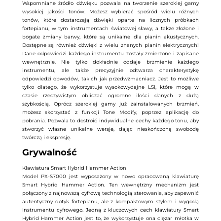
Wspomniane źródło dźwięku pozwala na tworzenie szerokiej gamy
wysokiej jakości tonów. Możesz wybierać spośród wielu różnych
tonów, które dostarczają dźwięki oparte na licznych próbkach
fortepianu, w tym instrumentach światowej sławy, a także złożone i
bogate zmiany barwy, które są unikalne dla pianin akustycznych.
Dostępne są również dźwięki z wielu znanych pianin elektrycznych!
Dane odpowiedzi każdego instrumentu zostały zmierzone i zapisane
wewnętrznie. Nie tylko dokładnie oddaje brzmienie każdego
instrumentu, ale także precyzyjnie odtwarza charakterystykę
odpowiedzi obwodów, takich jak przedwzmacniacz. Jest to możliwe
tylko dlatego, że wykorzystuje wysokowydajne LSI, które mogą w
czasie rzeczywistym obliczać ogromne ilości danych z dużą
szybkością. Oprócz szerokiej gamy już zainstalowanych brzmień,
możesz skorzystać z funkcji Tone Modify, poprzez aplikację do
pobrania. Pozwala to dostroić indywidualne cechy każdego tonu, aby
stworzyć własne unikalne wersje, dając nieskończoną swobodę
twórczą i ekspresję.
Grywalność
Klawiatura Smart Hybrid Hammer Action
Model PX-S7000 jest wyposażony w nowo opracowaną klawiaturę
Smart Hybrid Hammer Action. Ten wewnętrzny mechanizm jest
połączony z najnowszą cyfrową technologią sterowania, aby zapewnić
autentyczny dotyk fortepianu, ale z kompaktowym stylem i wygodą
instrumentu cyfrowego. Jedną z kluczowych cech klawiatury Smart
Hybrid Hammer Action jest to, że wykorzystuje ona ciężar młotka w