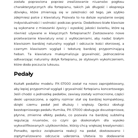
została poprawiona poprzez zrealizowanie niuansów pogłosu
charakterystycznych dla fortepianu, takich jak długość i ekspresja
dźwięku, które zmieniają się w zależności od tego, jak szybko
zdejmiesz palce z klawiatury. Pozwala to na dalsze wyrażanie swojej
indywidualności i wolności podczas grania. Dodatkowo białe klawisze
są wykonane z mieszanki żywicy i wysokiej jakości świerku, które są
również używane w klasycznych fortepianach! Zastosowano nowe
przetwarzanie klawiatury wraz z wytłoczeniami, aby nadać białym
klawiszom bardziej naturalny wygląd i odczucie kości słoniowej, a
czarnym klawiszom wygląd i teksturę bardziej przypominającą
heban. Ta klawiatura maksymalizuje grywalność, jednocześnie
odtwarzając naturalny dotyk fortepianu, ze stylowym wykończeniem,
które doda poczucia luksusu.
Pedały
Kształt pedałów modelu PX-S7000 został na nowo zaprojektowany,
aby lepiej przypominał wygląd i grywalność fortepianu koncertowego.
Jeśli chodzi o jednostkę pedałów, zawiasy zostały wzmocnione, części
deski uproszczone, a ogólny rozmiar stał się bardziej kompaktowy,
dzięki czemu pedał jest dłuższy i większy. Oprócz obsługi
bezstopniowego pedału tłumika, PX-S7000 obsługuje dwustopniowe,
płynne, zmienne efekty pedału, co pozwala na bardziej subtelną
regulację niuansów, co czyni go doskonałym dla wysoko
wykwalifikowanych użytkowników, którzy chcą większej kreatywności.
Ponadto, oprócz zwiększenia reakcji na pedał, dostosowano i
zoptymalizowano odczucie uderzenia. Ułatwia to dodawanie