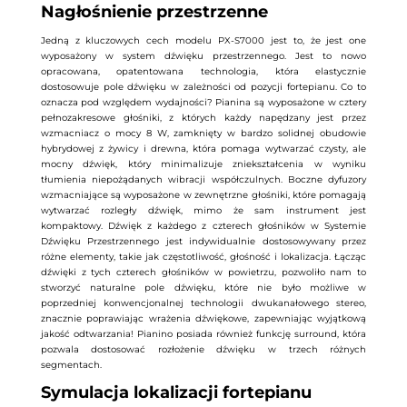
Nagłośnienie przestrzenne
Jedną z kluczowych cech modelu PX-S7000 jest to, że jest one
wyposażony w system dźwięku przestrzennego. Jest to nowo
opracowana, opatentowana technologia, która elastycznie
dostosowuje pole dźwięku w zależności od pozycji fortepianu. Co to
oznacza pod względem wydajności? Pianina są wyposażone w cztery
pełnozakresowe głośniki, z których każdy napędzany jest przez
wzmacniacz o mocy 8 W, zamknięty w bardzo solidnej obudowie
hybrydowej z żywicy i drewna, która pomaga wytwarzać czysty, ale
mocny dźwięk, który minimalizuje zniekształcenia w wyniku
tłumienia niepożądanych wibracji współczulnych. Boczne dyfuzory
wzmacniające są wyposażone w zewnętrzne głośniki, które pomagają
wytwarzać rozległy dźwięk, mimo że sam instrument jest
kompaktowy. Dźwięk z każdego z czterech głośników w Systemie
Dźwięku Przestrzennego jest indywidualnie dostosowywany przez
różne elementy, takie jak częstotliwość, głośność i lokalizacja. Łącząc
dźwięki z tych czterech głośników w powietrzu, pozwoliło nam to
stworzyć naturalne pole dźwięku, które nie było możliwe w
poprzedniej konwencjonalnej technologii dwukanałowego stereo,
znacznie poprawiając wrażenia dźwiękowe, zapewniając wyjątkową
jakość odtwarzania! Pianino posiada również funkcję surround, która
pozwala dostosować rozłożenie dźwięku w trzech różnych
segmentach.
Symulacja lokalizacji fortepianu