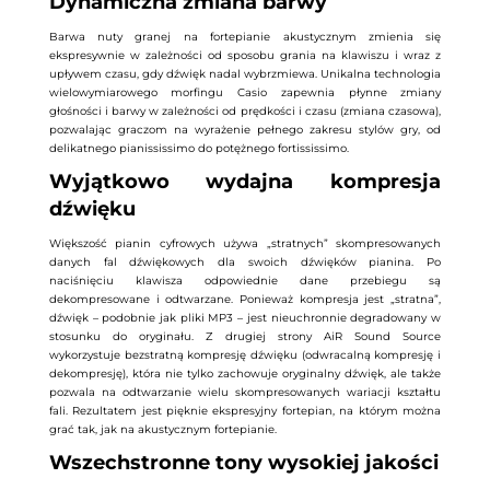
Dynamiczna zmiana barwy
Barwa nuty granej na fortepianie akustycznym zmienia się
ekspresywnie w zależności od sposobu grania na klawiszu i wraz z
upływem czasu, gdy dźwięk nadal wybrzmiewa. Unikalna technologia
wielowymiarowego morfingu Casio zapewnia płynne zmiany
głośności i barwy w zależności od prędkości i czasu (zmiana czasowa),
pozwalając graczom na wyrażenie pełnego zakresu stylów gry, od
delikatnego pianississimo do potężnego fortississimo.
Wyjątkowo wydajna kompresja
dźwięku
Większość pianin cyfrowych używa „stratnych” skompresowanych
danych fal dźwiękowych dla swoich dźwięków pianina. Po
naciśnięciu klawisza odpowiednie dane przebiegu są
dekompresowane i odtwarzane. Ponieważ kompresja jest „stratna”,
dźwięk – podobnie jak pliki MP3 – jest nieuchronnie degradowany w
stosunku do oryginału. Z drugiej strony AiR Sound Source
wykorzystuje bezstratną kompresję dźwięku (odwracalną kompresję i
dekompresję), która nie tylko zachowuje oryginalny dźwięk, ale także
pozwala na odtwarzanie wielu skompresowanych wariacji kształtu
fali. Rezultatem jest pięknie ekspresyjny fortepian, na którym można
grać tak, jak na akustycznym fortepianie.
Wszechstronne tony wysokiej jakości