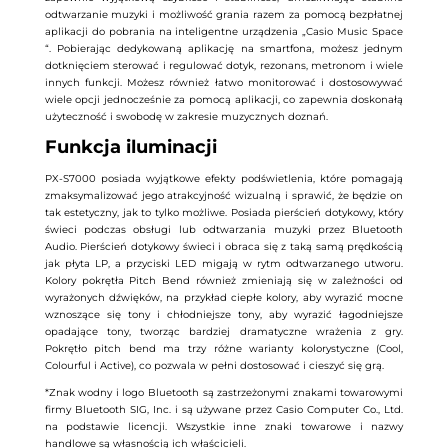
odtwarzanie muzyki i możliwość grania razem za pomocą bezpłatnej
aplikacji do pobrania na inteligentne urządzenia „Casio Music Space
“. Pobierając dedykowaną aplikację na smartfona, możesz jednym
dotknięciem sterować i regulować dotyk, rezonans, metronom i wiele
innych funkcji. Możesz również łatwo monitorować i dostosowywać
wiele opcji jednocześnie za pomocą aplikacji, co zapewnia doskonałą
użyteczność i swobodę w zakresie muzycznych doznań.
Funkcja iluminacji
PX-S7000 posiada wyjątkowe efekty podświetlenia, które pomagają
zmaksymalizować jego atrakcyjność wizualną i sprawić, że będzie on
tak estetyczny, jak to tylko możliwe. Posiada pierścień dotykowy, który
świeci podczas obsługi lub odtwarzania muzyki przez Bluetooth
Audio. Pierścień dotykowy świeci i obraca się z taką samą prędkością
jak płyta LP, a przyciski LED migają w rytm odtwarzanego utworu.
Kolory pokrętła Pitch Bend również zmieniają się w zależności od
wyrażonych dźwięków, na przykład ciepłe kolory, aby wyrazić mocne
wznoszące się tony i chłodniejsze tony, aby wyrazić łagodniejsze
opadające tony, tworząc bardziej dramatyczne wrażenia z gry.
Pokrętło pitch bend ma trzy różne warianty kolorystyczne (Cool,
Colourful i Active), co pozwala w pełni dostosować i cieszyć się grą.
*Znak wodny i logo Bluetooth są zastrzeżonymi znakami towarowymi
firmy Bluetooth SIG, Inc. i są używane przez Casio Computer Co., Ltd.
na podstawie licencji. Wszystkie inne znaki towarowe i nazwy
handlowe są własnością ich właścicieli.