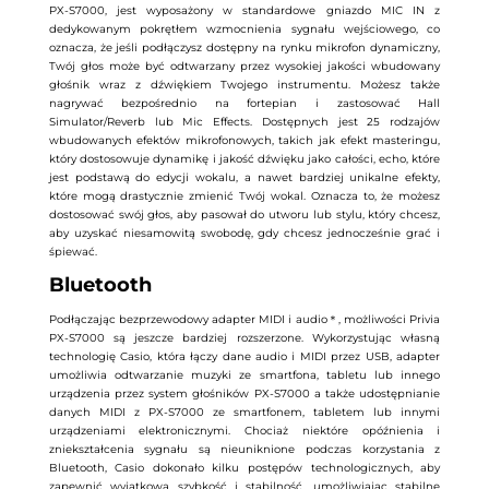
PX-S7000, jest wyposażony w standardowe gniazdo MIC IN z
dedykowanym pokrętłem wzmocnienia sygnału wejściowego, co
oznacza, że ​​jeśli podłączysz dostępny na rynku mikrofon dynamiczny,
Twój głos może być odtwarzany przez wysokiej jakości wbudowany
głośnik wraz z dźwiękiem Twojego instrumentu. Możesz także
nagrywać bezpośrednio na fortepian i zastosować Hall
Simulator/Reverb lub Mic Effects. Dostępnych jest 25 rodzajów
wbudowanych efektów mikrofonowych, takich jak efekt masteringu,
który dostosowuje dynamikę i jakość dźwięku jako całości, echo, które
jest podstawą do edycji wokalu, a nawet bardziej unikalne efekty,
które mogą drastycznie zmienić Twój wokal. Oznacza to, że możesz
dostosować swój głos, aby pasował do utworu lub stylu, który chcesz,
aby uzyskać niesamowitą swobodę, gdy chcesz jednocześnie grać i
śpiewać.
Bluetooth
Podłączając bezprzewodowy adapter MIDI i audio＊, możliwości Privia
PX-S7000 są jeszcze bardziej rozszerzone. Wykorzystując własną
technologię Casio, która łączy dane audio i MIDI przez USB, adapter
umożliwia odtwarzanie muzyki ze smartfona, tabletu lub innego
urządzenia przez system głośników PX-S7000 a także udostępnianie
danych MIDI z PX-S7000 ze smartfonem, tabletem lub innymi
urządzeniami elektronicznymi. Chociaż niektóre opóźnienia i
zniekształcenia sygnału są nieuniknione podczas korzystania z
Bluetooth, Casio dokonało kilku postępów technologicznych, aby
zapewnić wyjątkową szybkość i stabilność, umożliwiając stabilne