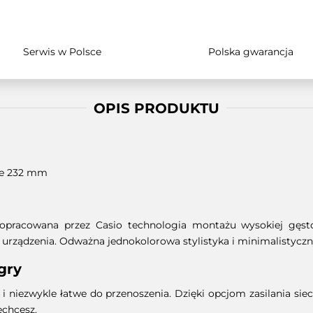
Serwis w Polsce
Polska gwarancja
OPIS PRODUKTU
ie 232 mm
pracowana przez Casio technologia montażu wysokiej gęstoś
urządzenia. Odważna jednokolorowa stylistyka i minimalistyczny
gry
i niezwykle łatwe do przenoszenia. Dzięki opcjom zasilania sie
echcesz.