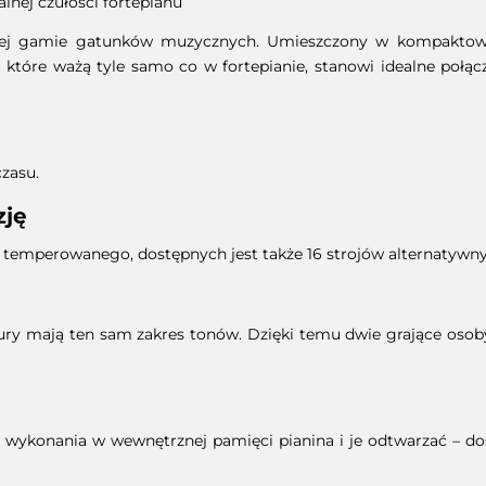
nej czułości fortepianu
ałej gamie gatunków muzycznych. Umieszczony w kompaktow
które ważą tyle samo co w fortepianie, stanowi idealne poł
zasu.
zję
temperowanego, dostępnych jest także 16 strojów alternatywny
ury mają ten sam zakres tonów. Dzięki temu dwie grające osob
 wykonania w wewnętrznej pamięci pianina i je odtwarzać – dos