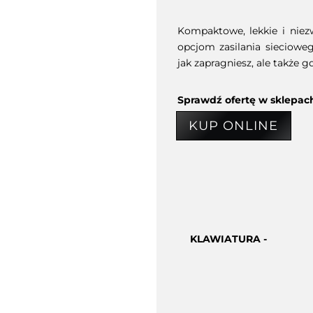
S360
Kompaktowe, lekkie i niezw
opcjom zasilania siecioweg
jak zapragniesz, ale także g
Sprawdź ofertę w sklepac
KUP ONLINE
KLAWIATURA