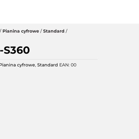
EP
APLIKACJE
GWARANCJE
ARTYKUŁY
KONTAKT
/
Pianina cyfrowe
/
Standard
/
-S360
Pianina cyfrowe
,
Standard
EAN:
00