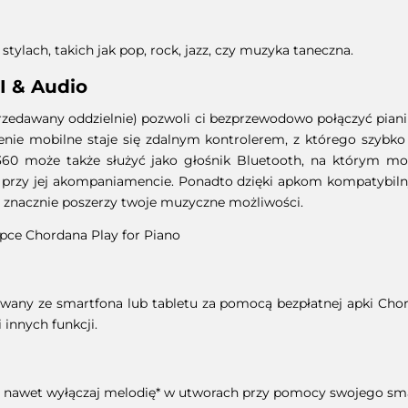
ylach, takich jak pop, rock, jazz, czy muzyka taneczna.
 & Audio
zedawany oddzielnie) pozwoli ci bezprzewodowo połączyć piani
enie mobilne staje się zdalnym kontrolerem, z którego szybko 
-S360 może także służyć jako głośnik Bluetooth, na którym 
ać przy jej akompaniamencie. Ponadto dzięki apkom kompatyb
 znacznie poszerzy twoje muzyczne możliwości.
apce Chordana Play for Piano
any ze smartfona lub tabletu za pomocą bezpłatnej apki Chorda
 innych funkcji.
 a nawet wyłączaj melodię* w utworach przy pomocy swojego sma