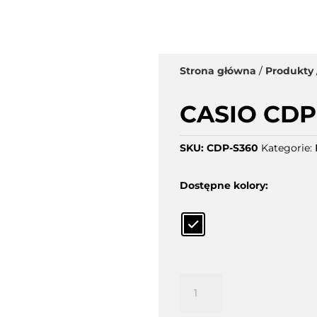
PIANINA HYBRYDOWE
PIANINA CYFROWE
KEYBOARDY
ZNAJDŹ SKL
Strona główna
/
Produkty
CASIO CDP
SKU:
CDP-S360
Kategorie:
Dostępne kolory:
ilość
CASIO
CDP-