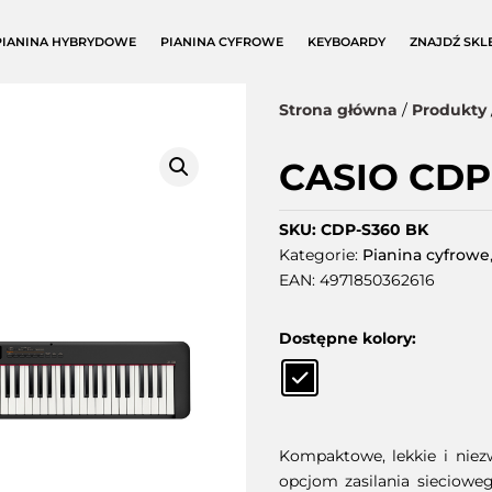
PIANINA HYBRYDOWE
PIANINA CYFROWE
KEYBOARDY
ZNAJDŹ SKL
Strona główna
/
Produkty
CASIO CDP
SKU:
CDP-S360 BK
Kategorie:
Pianina cyfrowe
EAN:
4971850362616
Dostępne kolory:
Kompaktowe, lekkie i niezw
opcjom zasilania siecioweg