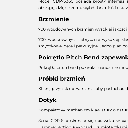
Model CDP-S360 posiada prosty interfejs z
obsługę, dzięki czemu wybór brzmień i ustawi
Brzmienie
700 wbudowanych brzmień wysokiej jakości
700 wbudowanych fabrycznie wysokiej klas
smyczkowe, dęte i perkusyjne. Jedno pianin
Pokrętło Pitch Bend zapewnia
Pokrętło pitch bend pozwala manualnie mod
Próbki brzmień
Kliknij przycisk odtwarzania, aby posłuchać 
Dotyk
Kompaktowy mechanizm klawiatury o natural
Seria CDP-S doskonale się sprawdza w c
Hammer Action Keyboard II z młoteczkami, 