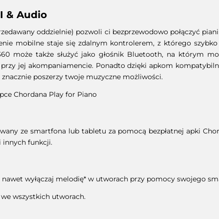
 & Audio
zedawany oddzielnie) pozwoli ci bezprzewodowo połączyć piani
enie mobilne staje się zdalnym kontrolerem, z którego szybko 
-S360 może także służyć jako głośnik Bluetooth, na którym 
ać przy jej akompaniamencie. Ponadto dzięki apkom kompatyb
 znacznie poszerzy twoje muzyczne możliwości.
apce Chordana Play for Piano
any ze smartfona lub tabletu za pomocą bezpłatnej apki Chorda
 innych funkcji.
 a nawet wyłączaj melodię* w utworach przy pomocy swojego sma
 we wszystkich utworach.