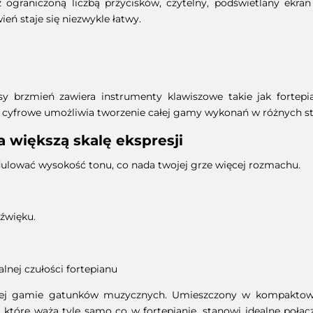
 ograniczoną liczbą przycisków, czytelny, podświetlany ekran
eń staje się niezwykle łatwy.
y brzmień zawiera instrumenty klawiszowe takie jak fortepia
o cyfrowe umożliwia tworzenie całej gamy wykonań w różnych st
 większą skalę ekspresji
ulować wysokość tonu, co nada twojej grze więcej rozmachu.
dźwięku.
nej czułości fortepianu
ałej gamie gatunków muzycznych. Umieszczony w kompaktow
które ważą tyle samo co w fortepianie, stanowi idealne poł