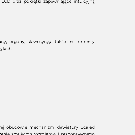
 LCD oraz pokrętła zapewniające intuicyjną
ny, organy, klawesyny,a także instrumenty
ylach.
ej obudowie mechanizm klawiatury Scaled
ączenie smukłych rozmiarów i responsywnego