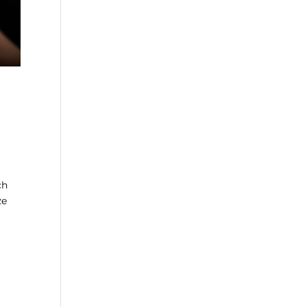
ch
ze