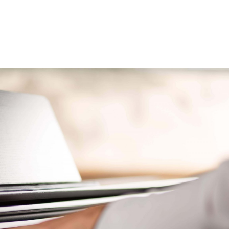
PIANINA HYBRYDOWE
PIANINA CYFROWE
KEYBOARDY
ZNAJDŹ SKL