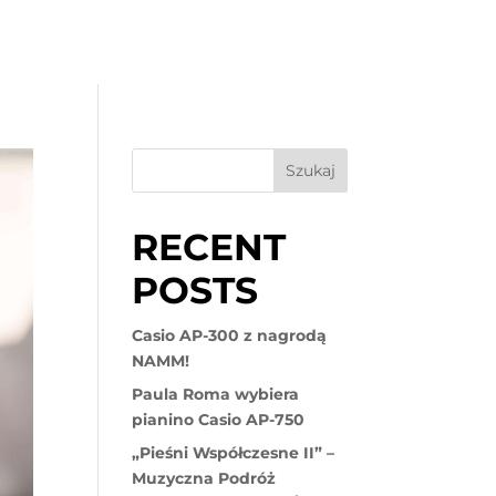
EP
APLIKACJE
GWARANCJE
ARTYKUŁY
KONTAKT
Szukaj
RECENT
POSTS
Casio AP-300 z nagrodą
NAMM!
Paula Roma wybiera
pianino Casio AP-750
„Pieśni Współczesne II” –
Muzyczna Podróż