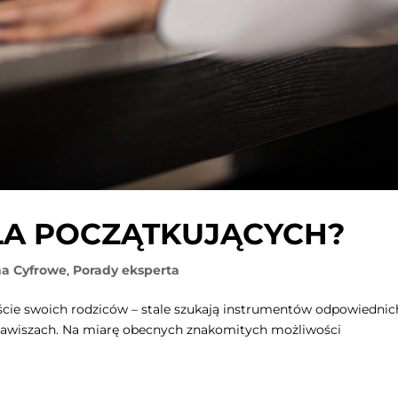
DLA POCZĄTKUJĄCYCH?
na Cyfrowe
,
Porady eksperta
syście swoich rodziców – stale szukają instrumentów odpowiednic
klawiszach. Na miarę obecnych znakomitych możliwości