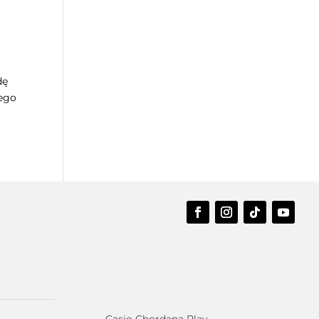
dę
nego
Casio Chordana Play