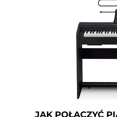
JAK POŁĄCZYĆ P