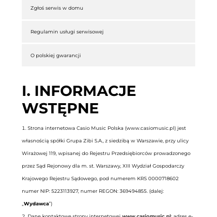
Zgłoś serwis w domu
Regulamin usługi serwisowej
O polskiej gwarancji
I. INFORMACJE
WSTĘPNE
Strona internetowa Casio Music Polska (www.casiomusic.pl) jest
własnością spółki Grupa Zibi S.A., z siedzibą w Warszawie, przy ulicy
Wirażowej 119, wpisanej do Rejestru Przedsiębiorców prowadzonego
przez Sąd Rejonowy dla m. st. Warszawy, XIII Wydział Gospodarczy
Krajowego Rejestru Sądowego, pod numerem KRS 0000718602
numer NIP: 5223113927, numer REGON: 369494855. (dalej:
„
Wydawca
”)
Dane kontaktowe strony internetowej
www.casiomusic.pl
: adres e-