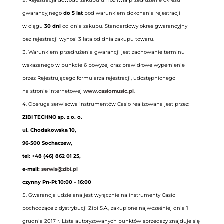
Rejestracja dowodu zakupu umożliwia przedłużenie okresu
gwarancyjnego
do 5 lat
pod warunkiem dokonania rejestracji
w ciągu
30 dni
od dnia zakupu. Standardowy okres gwarancyjny
bez rejestracji wynosi 3 lata od dnia zakupu towaru.
Warunkiem przedłużenia gwarancji jest zachowanie terminu
wskazanego w punkcie 6 powyżej oraz prawidłowe wypełnienie
przez Rejestrującego formularza rejestracji, udostępnionego
na stronie internetowej
www.casiomusic.pl
.
Obsługa serwisowa instrumentów Casio realizowana jest przez:
ZIBI TECHNO sp. z o. o.
ul. Chodakowska 10,
96-500 Sochaczew,
tel: +48 (46) 862 01 25,
e-mail:
serwis@zibi.pl
czynny Pn-Pt 10:00 – 16:00
Gwarancja udzielana jest wyłącznie na instrumenty Casio
pochodzące z dystrybucji Zibi S.A., zakupione najwcześniej dnia 1
grudnia 2017 r. Lista autoryzowanych punktów sprzedaży znajduje się