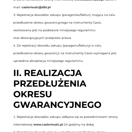
mail:
casiomusic@zibi.pl
Rejestracja dowodów zakupu (paragonów/faktur), mająca na celu
przedłużenie okresu gwarancyjnego na instrumenty Casio,
realizowana jest na podstawie niniejszego regulaminu
oraz obowiązujących przepisów prawa.
Do rejestracji dowodu zakupu (paragonu/faktury) w celu
przedłużenia okresu gwarancji na instrumenty Casio wymagana jest
uprzednia akceptacja niniejszego regulaminu.
II. REALIZACJA
PRZEDŁUŻENIA
OKRESU
GWARANCYJNEGO
Rejestracje dowodów zakupu odbywa się za pośrednictwem strony
internetowej
www.casiomusic.pl
24 godziny na dobę.