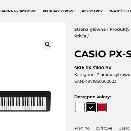
PIANINA HYBRYDOWE
PIANINA CYFROWE
KEYBOARDY
ZNAJDŹ SKL
Strona główna
/
Produkty
Privia
/
CASIO PX-S
SKU:
PX-S1100 BK
Kategorie:
Pianina cyfrowe
EAN:
4971850362623
Dostępne kolory:
Pianino cyfrowe Casi