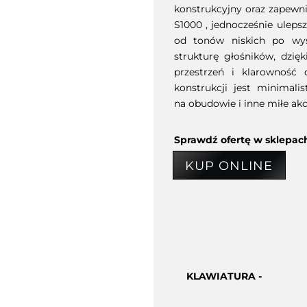
konstrukcyjny oraz zapewn
S1000 , jednocześnie uleps
od tonów niskich po wys
strukturę głośników, dzię
przestrzeń i klarowność o
konstrukcji jest minimalis
na obudowie i inne miłe akc
Sprawdź ofertę w sklepac
KUP ONLINE
KLAWIATURA