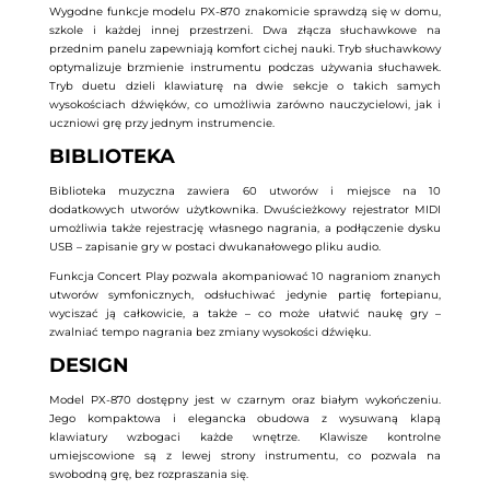
Wygodne funkcje modelu PX-870 znakomicie sprawdzą się w domu,
szkole i każdej innej przestrzeni. Dwa złącza słuchawkowe na
przednim panelu zapewniają komfort cichej nauki. Tryb słuchawkowy
optymalizuje brzmienie instrumentu podczas używania słuchawek.
Tryb duetu dzieli klawiaturę na dwie sekcje o takich samych
wysokościach dźwięków, co umożliwia zarówno nauczycielowi, jak i
uczniowi grę przy jednym instrumencie.
BIBLIOTEKA
Biblioteka muzyczna zawiera 60 utworów i miejsce na 10
dodatkowych utworów użytkownika. Dwuścieżkowy rejestrator MIDI
umożliwia także rejestrację własnego nagrania, a podłączenie dysku
USB – zapisanie gry w postaci dwukanałowego pliku audio.
Funkcja Concert Play pozwala akompaniować 10 nagraniom znanych
utworów symfonicznych, odsłuchiwać jedynie partię fortepianu,
wyciszać ją całkowicie, a także – co może ułatwić naukę gry –
zwalniać tempo nagrania bez zmiany wysokości dźwięku.
DESIGN
Model PX-870 dostępny jest w czarnym oraz białym wykończeniu.
Jego kompaktowa i elegancka obudowa z wysuwaną klapą
klawiatury wzbogaci każde wnętrze. Klawisze kontrolne
umiejscowione są z lewej strony instrumentu, co pozwala na
swobodną grę, bez rozpraszania się.