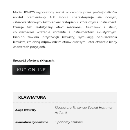
Model PX-870 wyposażony został w ceniony przez profesjonalistów
moduł brzmieniowy AiR. Moduł charakteryzuje się nowym,
czterowarstwowym brzmieniem fortepianu, które ożywia instrument.
Oferuje też realistyczny efekt rezonansu tłumików i strun,
co wzmacnia wrażenie kontaktu z instrumentem akustycznym.
Pianino zawiera przydźwięk klawiszy, symulację odpuszczenia
klawisza, zmienną odpowiedź młotków oraz symulator otwarcia klapy
w czterech pozycjach.
Sprawdź ofertę w sklepach:
KUP ONLINE
KLAWIATURA
Klawiatura Tri-sensor Scaled Hammer
Akcja klawiszy
Action II
3 poziomy czułości
Klawiatura dynamiczna