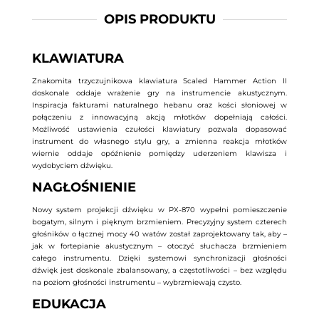
OPIS PRODUKTU
KLAWIATURA
Znakomita trzyczujnikowa klawiatura Scaled Hammer Action II
doskonale oddaje wrażenie gry na instrumencie akustycznym.
Inspiracja fakturami naturalnego hebanu oraz kości słoniowej w
połączeniu z innowacyjną akcją młotków dopełniają całości.
Możliwość ustawienia czułości klawiatury pozwala dopasować
instrument do własnego stylu gry, a zmienna reakcja młotków
wiernie oddaje opóźnienie pomiędzy uderzeniem klawisza i
wydobyciem dźwięku.
NAGŁOŚNIENIE
Nowy system projekcji dźwięku w PX-870 wypełni pomieszczenie
bogatym, silnym i pięknym brzmieniem. Precyzyjny system czterech
głośników o łącznej mocy 40 watów został zaprojektowany tak, aby –
jak w fortepianie akustycznym – otoczyć słuchacza brzmieniem
całego instrumentu. Dzięki systemowi synchronizacji głośności
dźwięk jest doskonale zbalansowany, a częstotliwości – bez względu
na poziom głośności instrumentu – wybrzmiewają czysto.
EDUKACJA