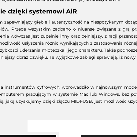
e dzięki systemowi AiR
zapewniający głębie i autentyczność na niespotykanym dotąd p
ów. Przede wszystkim zadbano o niuanse związane z grą prz
ia wówczas jest zupełnie inny oraz pełniejszy, z racji przeno
żliwość usłyszenia różnic wynikających z zastosowania różnej t
zybkości uderzania młoteczka i jego charakteru. Także podnosz
ełniejszy obraz dźwięku. Te wyjątkowe zabiegi sprawiają, iż n
nia instrumentów cyfrowych, wprowadziło w najnowszym model
omputerem pracującym w systemie Mac lub Windows, bez pot
ją, jaką uzyskujemy dzięki złączu MIDI-USB, jest możliwość użyc