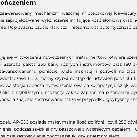
kończeniem
aawansowany mechanizm ważonej, młoteczkowej klawiatury, kt
e zaprojektowane wykończenie imitujące kość słoniową oraz heb
ie. Poprawione czucie klawisza i niesamowita autentyczność d
osuję się w tworzeniu nowoczesnych instrumentów, otwiera sze
ń. Szeroka paleta 250 barw różnych instrumentów oraz 180
wansowanemu pianiście, wiele inspiracji i pozwoli na zróż
yświetlaczowi LCD, mamy szybki dostęp do ustawień podziału kl
awowa stacja robocza to tworzenia swoich kompozycji, dzięk
lić z najbliższymi, możemy całość zapisać na przenośnej dy
ewnością znajdzie zastosowanie także w przypadku, gdybyśmy chc
delu AP-650 posiada maksymalną ilość polifonii, czyli 256 dźw
mienia, podczas szybkiej gry pasażowej z wciśniętym pedałem. F
najdzie zastosowanie podczas nauki gry z nauczycielem.