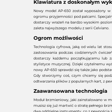
Klawiatura z doskonałym wy
Nowy model AP-650 został wyposażony w z
ogromu przyjemności pod palcami. Specjalni
dostarczy wrażeń na bardzo wysokim poziom
zaleta najwyższego modelu z serii Celviano.
Ogrom możliwości
Technologia cyfrowa, jaką od wielu lat st
zastosowania podczas codziennych ćwicze
dostarczy każdemu początkującemu lub zaa
stylistyce muzycznej. Dzięki czytelnemu w
nowy AP-650 sprawdzi się także jako podst
Gdy stworzymy coś, czym chcemy się podzie
odtwarzania plików z popularnych kart, z p
Zaawansowana technologia
Moduł brzmieniowy, jaki zainstalowano w mo
musisz się już martwić o stratę pełnego brz
dwa oddzielne instrumenty, co z pewnością z