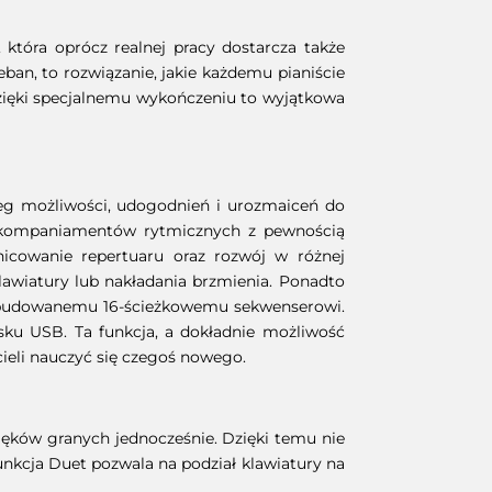
óra oprócz realnej pracy dostarcza także
an, to rozwiązanie, jakie każdemu pianiście
zięki specjalnemu wykończeniu to wyjątkowa
reg możliwości, udogodnień i urozmaiceń do
 akompaniamentów rytmicznych z pewnością
nicowanie repertuaru oraz rozwój w różnej
awiatury lub nakładania brzmienia. Ponadto
i wbudowanemu 16-ścieżkowemu sekwenserowi.
sku USB. Ta funkcja, a dokładnie możliwość
ieli nauczyć się czegoś nowego.
ięków granych jednocześnie. Dzięki temu nie
unkcja Duet pozwala na podział klawiatury na