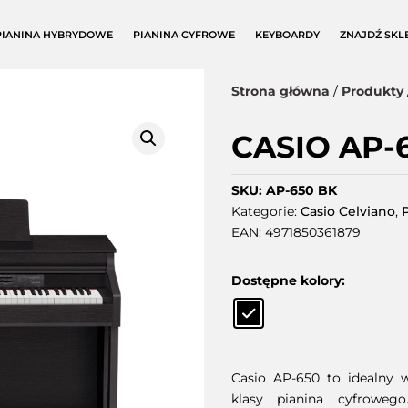
PIANINA HYBRYDOWE
PIANINA CYFROWE
KEYBOARDY
ZNAJDŹ SKL
Strona główna
/
Produkty
CASIO AP-
SKU:
AP-650 BK
Kategorie:
Casio Celviano
,
EAN:
4971850361879
Dostępne kolory:
Casio AP-650 to idealny 
klasy pianina cyfroweg