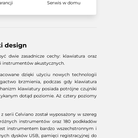
arancji
Serwis w domu
i design
ć dwie zasadnicze cechy: klawiatura oraz
ci instrumentów akustycznych.
racowane dzięki użyciu nowych technologii
gactwo brzmienia, podczas gdy klawiatura
anizm klawiatury posiada potrójne czujniki
otykanym dotąd poziomie. Aż cztery poziomy
z serii Celviano został wyposażony w szereg
eń różnych instrumentów oraz 180 podkładów
jest instrumentem bardzo wszechstronnym i
nych dysków USB, pamięci registracyjnej do