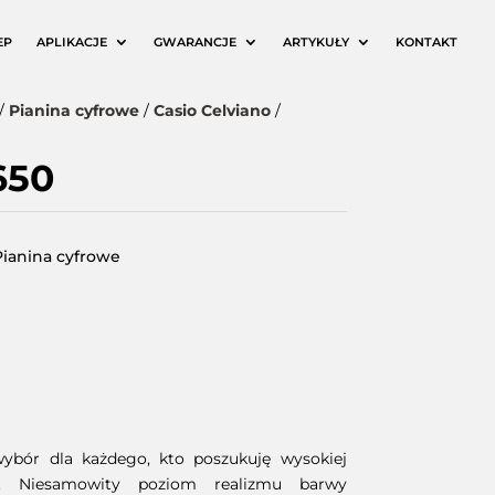
EP
APLIKACJE
GWARANCJE
ARTYKUŁY
KONTAKT
/
Pianina cyfrowe
/
Casio Celviano
/
650
Pianina cyfrowe
Wyczyść
wybór dla każdego, kto poszukuję wysokiej
o. Niesamowity poziom realizmu barwy