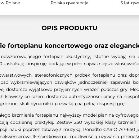
 w Polsce
Polska gwarancja
5 lat gw
OPIS PRODUKTU
ie fortepianu koncertowego oraz eleganck
dwzorowującego fortepian akustyczny, istotne wydają się by
zaskakuję i inspiruję, oddając w pełni najważniejsze właściwoś
owarstwowych, stereofonicznych próbek fortepianu oraz dop
(ilość wybrzmiewających dźwięków jednocześnie) zapewnia bo
wej dostarcza wyjątkowo przyjemnych wrażeń podczas gry. Mech
 klawiszy co razem dostarcza autentyczności pracy na niesp
gromnej skali dynamiki i pozwalają na pełną ekspresji grę.
iałego brzmienia fortepianu najwyższy model pianina cyfrowego 
aicają codzienną praktykę. Zestaw 250 wysokiej klasy brzmi
opcji nauki poprzez zabawę z muzyką. Ponadto CASIO AP-650 
 sekwenserowi 16-ścieżkowemu, możliwością używania przenoś