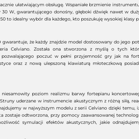
acznie ułatwiającym obsługę. Wspaniałe brzmienie instrumentu t
 30 W, gwarantującego donośny, głęboki dźwięk nawet w dużyc
0 to idealny wybór dla każdego, kto poszukuję wysokiej klasy p
O gwarantuje, że każdy znajdzie model dostosowany do jego po
seria Celviano. Została ona stworzona z myślą o tych któ
u, pozwalającego poczuć w pełni przyjemność gry jak na fo
styce oraz z nową ulepszoną klawiaturą młoteczkową posiad
 niesamowity poziom realizmu barwy fortepianu koncertowego,
 Struny uderzane w instrumencie akustycznym z różną siłą, rea
najdujemy w najwyższym modelu z serii Celviano dzięki temu, iż
uta zostaje odtworzona, przy pomocy zaawansowanej technologi
żliwość symulacji efektów akustycznych, jakie odnajdujem