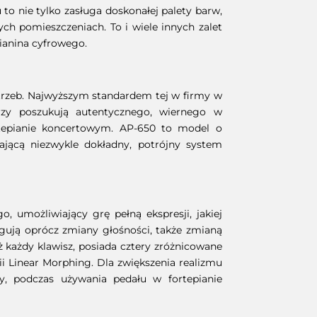
o nie tylko zasługa doskonałej palety barw,
h pomieszczeniach. To i wiele innych zalet
ianina cyfrowego.
trzeb. Najwyższym standardem tej w firmy w
rzy poszukują autentycznego, wiernego w
rtepianie koncertowym. AP-650 to model o
ającą niezwykle dokładny, potrójny system
 umożliwiający grę pełną ekspresji, jakiej
gują oprócz zmiany głośności, także zmianą
 każdy klawisz, posiada cztery zróżnicowane
i Linear Morphing. Dla zwiększenia realizmu
y, podczas używania pedału w fortepianie