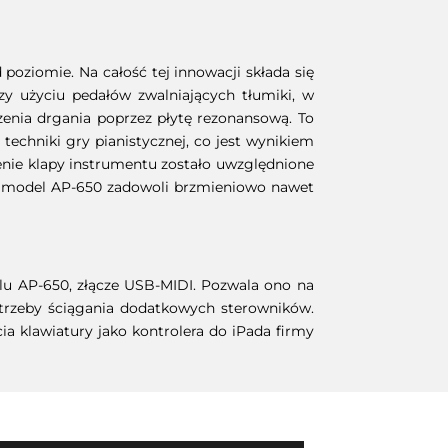
oziomie. Na całość tej innowacji składa się
y użyciu pedałów zwalniających tłumiki, w
szenia drgania poprzez płytę rezonansową. To
echniki gry pianistycznej, co jest wynikiem
enie klapy instrumentu zostało uwzględnione
owy model AP-650 zadowoli brzmieniowo nawet
u AP-650, złącze USB-MIDI. Pozwala ono na
rzeby ściągania dodatkowych sterowników.
ia klawiatury jako kontrolera do iPada firmy