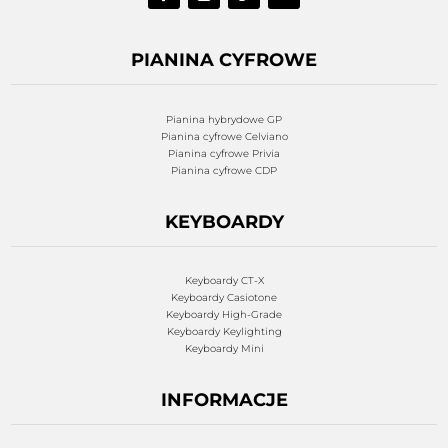
PIANINA CYFROWE
Pianina hybrydowe GP
Pianina cyfrowe Celviano
Pianina cyfrowe Privia
Pianina cyfrowe CDP
KEYBOARDY
Keyboardy CT-X
Keyboardy Casiotone
Keyboardy High-Grade
Keyboardy Keylighting
Keyboardy Mini
INFORMACJE