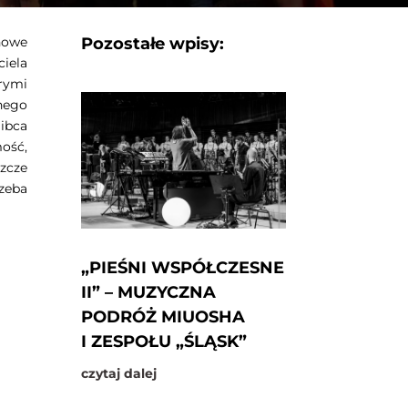
Pozostałe wpisy:
nowe
iela
rymi
nego
Gibca
ość,
szcze
rzeba
„PIEŚNI WSPÓŁCZESNE
II” – MUZYCZNA
PODRÓŻ MIUOSHA
I ZESPOŁU „ŚLĄSK”
czytaj dalej