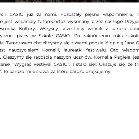
nych CASIO już za nami. Pozostały piękne wspomnienia, 
 jest wspaniały fotoreportaż wykonany przez naszego Przyjac
środka Kultury. Wszyscy uczestnicy wrócili z bardzo dob
cznej pracy w Szkole CASIO. Po zakończeniu roku szkol
ia. Tymczasem chcielibyśmy się z Wami podzielić opinią Jana 
t nauczycielem Kornelii, laureatki festiwalu. Oto wiadom
i. Cieszymy się radością naszych uczniów. Kornelia Pagieła, je
nie: “Wygrać Festiwal CASIO”. I stało się!. Okazuje się, że t
. To bardzo miłe słowa, za które bardzo dziękujemy.