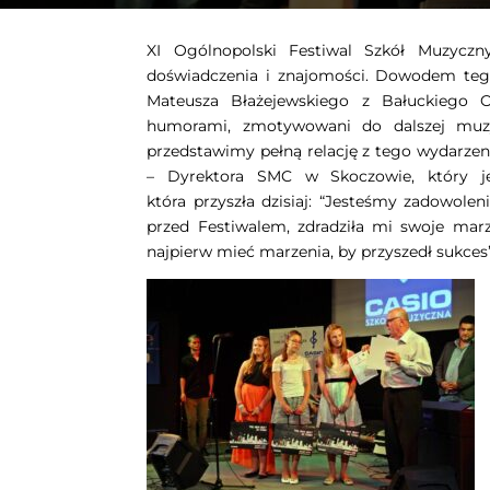
XI Ogólnopolski Festiwal Szkół Muzycz
doświadczenia i znajomości. Dowodem tego
Mateusza Błażejewskiego z Bałuckiego O
humorami, zmotywowani do dalszej muzy
przedstawimy pełną relację z tego wydarzen
– Dyrektora SMC w Skoczowie, który jes
która przyszła dzisiaj: “Jesteśmy zadowolen
przed Festiwalem, zdradziła mi swoje marze
najpierw mieć marzenia, by przyszedł sukces”