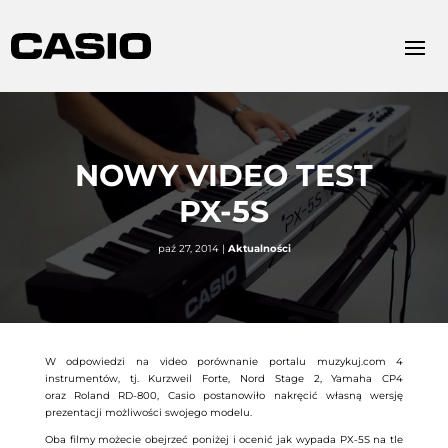
NOWY VIDEO TEST
PX-5S
paź 27, 2014
|
Aktualności
W odpowiedzi na video porównanie portalu muzykuj.com 4
instrumentów, tj. Kurzweil Forte, Nord Stage 2, Yamaha CP4
oraz Roland RD-800, Casio postanowiło nakręcić własną wersję
prezentacji możliwości swojego modelu.
Oba filmy możecie obejrzeć poniżej i ocenić jak wypada PX-5S na tle