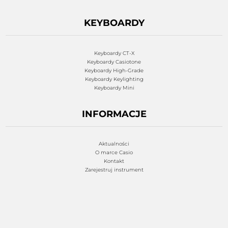
KEYBOARDY
Keyboardy CT-X
Keyboardy Casiotone
Keyboardy High-Grade
Keyboardy Keylighting
Keyboardy Mini
INFORMACJE
Aktualności
O marce Casio
Kontakt
Zarejestruj instrument