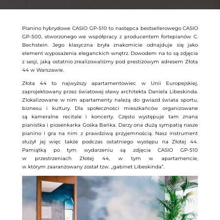
Pianino hybrydowe CASIO GP-510 to następca bestsellerowego CASIO
GP-500, stworzonego we współpracy z producentem fortepianów C.
Bechstein. Jego klasyczna bryła znakomicie odnajduje się jako
element wyposażenia eleganckich wnętrz. Dowodem na to są zdjęcia
z sesji, jaką ostatnio zrealizowaliśmy pod prestiżowym adresem Złota
44 w Warszawie.
Złota 44 to najwyższy apartamentowiec w Unii Europejskiej,
zaprojektowany przez światowej sławy architekta Daniela Libeskinda.
Zlokalizowane w nim apartamenty należą do gwiazd świata sportu,
biznesu i kultury. Dla społeczności mieszkańców organizowane
są kameralne recitale i koncerty. Często występuje tam znana
pianistka i piosenkarka Gośka Bańka. Darzy ona dużą sympatią nasze
pianino i gra na nim z prawdziwą przyjemnością. Nasz instrument
służył jej więc także podczas ostatniego występu na Złotej 44.
Pamiątką po tym wydarzeniu są zdjęcia CASIO GP-510
w przestrzeniach Złotej 44, w tym w apartamencie,
w którym zaaranżowany został tzw. „gabinet Libeskinda”.