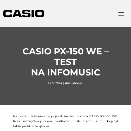
CASIO PX-150 WE –
TEST
NA INFOMUSIC
lis 5, 2014
|
Aktualności
Na portalu Infomusic.pl pojawił się test pianina CASIO PX-150 WE.
Poza szczegółową oceną możliwości instrumentu, autor dołączył
także próbki dźwiękowe.