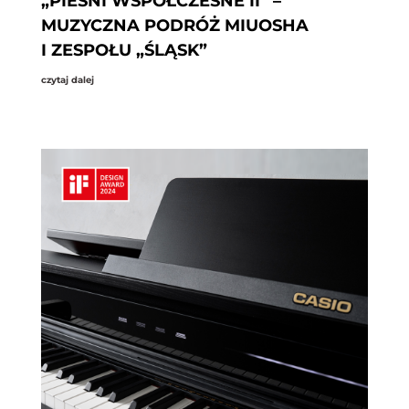
„PIEŚNI WSPÓŁCZESNE II” –
MUZYCZNA PODRÓŻ MIUOSHA
I ZESPOŁU „ŚLĄSK”
czytaj dalej