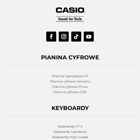
PIANINA CYFROWE
Pianina hybrydowe GP
Pianina cyfrowe Celviano
Pianina cyfrowe Privia
Pianina cyfrowe CDP
KEYBOARDY
Keyboardy CT-X
Keyboardy Casiotone
Keyboardy High-Grade