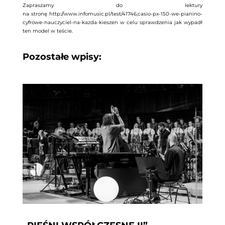
Zapraszamy do lektury
na stronę http://www.infomusic.pl/test/41746,casio-px-150-we-pianino-
cyfrowe-nauczyciel-na-kazda-kieszen w celu sprawdzenia jak wypadł
ten model w teście.
Pozostałe wpisy: