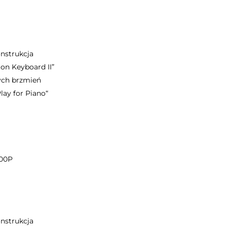
nstrukcja
n Keyboard II”
ych brzmień
lay for Piano“
800P
nstrukcja