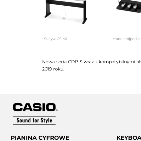
Statyw CS-46 Moduł trójpedałowy 
Nowa seria CDP-S wraz z kompatybilnymi ak
2019 roku.
PIANINA CYFROWE
KEYBO