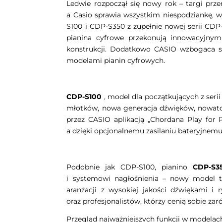
Ledwie rozpoczął się nowy rok – targi p
a Casio sprawia wszystkim niespodziankę, 
S100 i CDP-S350 z zupełnie nowej serii CD
pianina cyfrowe przekonują innowacyjny
konstrukcji. Dodatkowo CASIO wzbogaca sw
modelami pianin cyfrowych.
CDP-S100
, model dla początkujących z seri
młotków, nowa generacja dźwięków, nowato
przez CASIO aplikacją „Chordana Play for 
a dzięki opcjonalnemu zasilaniu bateryjnem
Podobnie jak CDP-S100, pianino
CDP-S3
i systemowi nagłośnienia – nowy model t
aranżacji z wysokiej jakości dźwiękami i
oraz profesjonalistów, którzy cenią sobie z
Przegląd najważniejszych funkcji w modelach