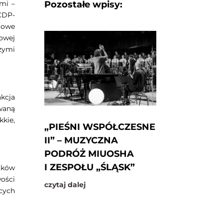
Pozostałe wpisy:
mi –
CDP-
 Nowe
owej
zymi
akcja
waną
kkie,
„PIEŚNI WSPÓŁCZESNE
II” – MUZYCZNA
PODRÓŻ MIUOSHA
I ZESPOŁU „ŚLĄSK”
tków
ości
czytaj dalej
cych