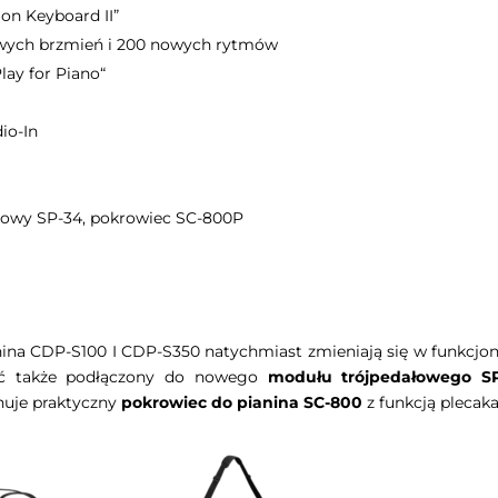
n Keyboard II”
wych brzmień i 200 nowych rytmów
lay for Piano“
io-In
ałowy SP-34, pokrowiec SC-800P
ina CDP-S100 I CDP-S350 natychmiast zmieniają się w funkcjon
yć także podłączony do nowego
modułu trójpedałowego S
uje praktyczny
pokrowiec do pianina SC-800
z funkcją plecaka