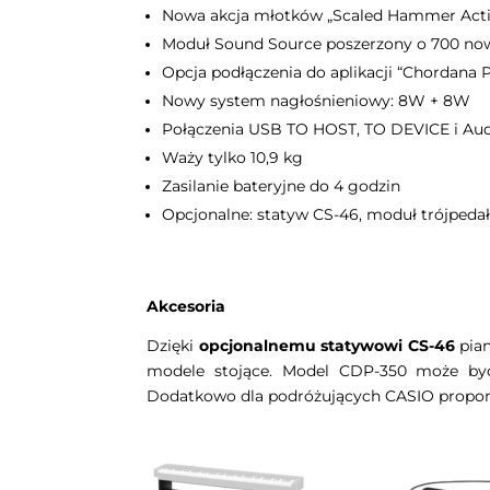
Nowa akcja młotków „Scaled Hammer Actio
Moduł Sound Source poszerzony o 700 no
Opcja podłączenia do aplikacji “Chordana P
Nowy system nagłośnieniowy: 8W + 8W
Połączenia USB TO HOST, TO DEVICE i Aud
Waży tylko 10,9 kg
Zasilanie bateryjne do 4 godzin
Opcjonalne: statyw CS-46, moduł trójped
Akcesoria
Dzięki
opcjonalnemu statywowi CS-46
pian
modele stojące. Model CDP-350 może b
Dodatkowo dla podróżujących CASIO propon