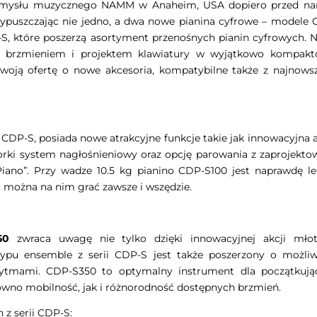
rzemysłu muzycznego NAMM w Anaheim, USA dopiero przed na
wypuszczając nie jedno, a dwa nowe pianina cyfrowe – modele 
P-S, które poszerzą asortyment przenośnych pianin cyfrowych.
m brzmieniem i projektem klawiatury w wyjątkowo kompakt
oją ofertę o nowe akcesoria, kompatybilne także z najnows
i CDP-S, posiada nowe atrakcyjne funkcje takie jak innowacyjna 
rki system nagłośnieniowy oraz opcję parowania z zaprojekto
Piano”. Przy wadze 10.5 kg pianino CDP-S100 jest naprawdę le
u można na nim grać zawsze i wszędzie.
50
zwraca uwagę nie tylko dzięki innowacyjnej akcji mło
ypu ensemble z serii CDP-S jest także poszerzony o możliw
 rytmami. CDP-S350 to optymalny instrument dla początkują
arówno mobilność, jak i różnorodność dostępnych brzmień.
 z serii CDP-S: