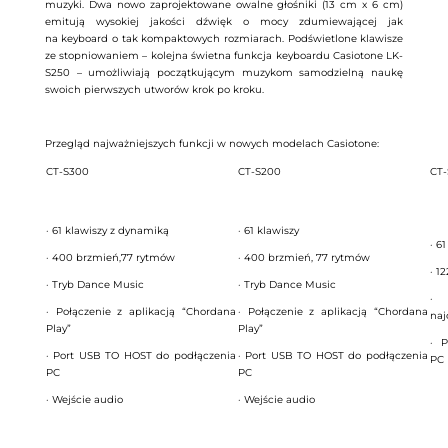
muzyki. Dwa nowo zaprojektowane owalne głośniki (13 cm x 6 cm)
emitują wysokiej jakości dźwięk o mocy zdumiewającej jak
na keyboard o tak kompaktowych rozmiarach. Podświetlone klawisze
ze stopniowaniem – kolejna świetna funkcja keyboardu Casiotone LK-
S250 – umożliwiają początkującym muzykom samodzielną naukę
swoich pierwszych utworów krok po kroku.
Przegląd najważniejszych funkcji w nowych modelach Casiotone:
CT-S300
CT-S200
CT-
· 61 klawiszy z dynamiką
· 61 klawiszy
· 6
· 400 brzmień,77 rytmów
· 400 brzmień, 77 rytmów
· 1
· Tryb Dance Music
· Tryb Dance Music
· 
· Połączenie z aplikacją “Chordana
· Połączenie z aplikacją “Chordana
naj
Play”
Play”
· P
· Port USB TO HOST do podłączenia
· Port USB TO HOST do podłączenia
PC
PC
PC
· Wejście audio
· Wejście audio