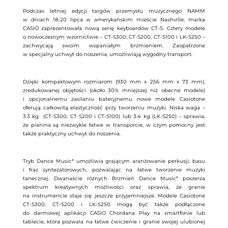
Podczas letniej edycji targów przemysłu muzycznego NAMM
w dniach 18-20 lipca w amerykańskim mieście Nashville, marka
CASIO zaprezentowała nową serię keyboardów CT-S. Cztery modele
o nowoczesnym wzornictwie – CT-S300, CT-S200,
CT-S100 i LK-S250 –
zachwycają swoim wspaniałym brzmieniem. Zaopatrzone
w specjalny uchwyt do noszenia, umożliwiają wygodny transport.
Dzięki kompaktowym rozmiarom (930 mm x 256 mm x 73 mm),
zredukowanej objętości (około 30% mniejszej niż obecne modele)
i opcjonalnemu zasilaniu bateryjnemu nowe modele Casiotone
oferują całkowitą elastyczność przy tworzeniu muzyki. Niska waga –
3.3 kg (CT-S300, CT-S200 i CT-S100) lub 3.4 kg (LK-S250) – sprawia,
że pianina są niezwykle łatwe w transporcie, w czym pomocny jest
także praktyczny uchwyt do noszenia.
Tryb Dance Music*
umożliwia grającym aranżowanie perkusji, basu
i fraz syntezatorowych, pozwalając na łatwe tworzenie muzyki
tanecznej. Dwanaście różnych Brzmień Dance Music* poszerza
spektrum kreatywnych możliwości oraz sprawia, że granie
na instrumencie staje się jeszcze przyjemniejsze. Modele Casiotone
CT-S300, CT-S200 i LK-S250 mogą być także podłączone
do darmowej aplikacji CASIO Chordana Play na smartfonie lub
tablecie, która pozwala na łatwe ćwiczenie i granie swojej ulubionej