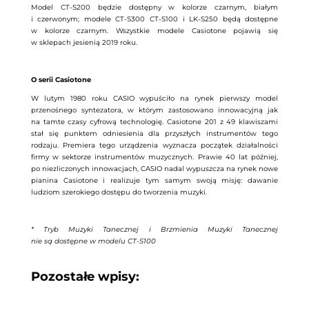
Model CT-S200 będzie dostępny w kolorze czarnym, białym
i czerwonym; modele CT-S300 CT-S100 i LK-S250 będą dostępne
w kolorze czarnym. Wszystkie modele Casiotone pojawią się
w sklepach jesienią 2019 roku.
O serii Casiotone
W lutym 1980 roku CASIO wypuściło na rynek pierwszy model
przenośnego syntezatora, w którym zastosowano innowacyjną jak
na tamte czasy cyfrową technologię. Casiotone 201 z 49 klawiszami
stał się punktem odniesienia dla przyszłych instrumentów tego
rodzaju. Premiera tego urządzenia wyznacza początek działalności
firmy w sektorze instrumentów muzycznych. Prawie 40 lat później,
po niezliczonych innowacjach, CASIO nadal wypuszcza na rynek nowe
pianina Casiotone i realizuje tym samym swoją misję: dawanie
ludziom szerokiego dostępu do tworzenia muzyki.
* Tryb Muzyki Tanecznej i Brzmienia Muzyki Tanecznej
nie są dostępne w modelu CT-S100
Pozostałe wpisy: