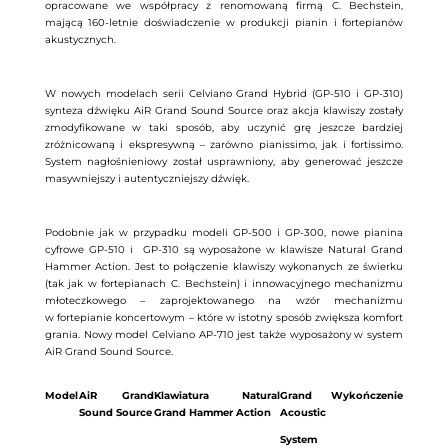
opracowane we współpracy z renomowaną firmą C. Bechstein,
mającą 160-letnie doświadczenie w produkcji pianin i fortepianów
akustycznych.
W nowych modelach serii Celviano Grand Hybrid (GP-510 i GP-310)
synteza dźwięku AiR Grand Sound Source oraz akcja klawiszy zostały
zmodyfikowane w taki sposób, aby uczynić grę jeszcze bardziej
zróżnicowaną i ekspresywną – zarówno pianissimo, jak i fortissimo.
System nagłośnieniowy został usprawniony, aby generować jeszcze
masywniejszy i autentyczniejszy dźwięk.
Podobnie jak w przypadku modeli GP-500 i GP-300, nowe pianina
cyfrowe GP-510 i
GP-310 są wyposażone w klawisze Natural Grand
Hammer Action. Jest to połączenie klawiszy wykonanych ze świerku
(tak jak w fortepianach C. Bechstein) i innowacyjnego mechanizmu
młoteczkowego – zaprojektowanego na wzór mechanizmu
w fortepianie koncertowym – które w istotny sposób zwiększa komfort
grania.
Nowy model Celviano AP-710 jest także wyposażony w system
AiR Grand Sound Source.
Model
AiR Grand
Klawiatura Natural
Grand
Wykończenie
Sound Source
Grand Hammer Action
Acoustic
System