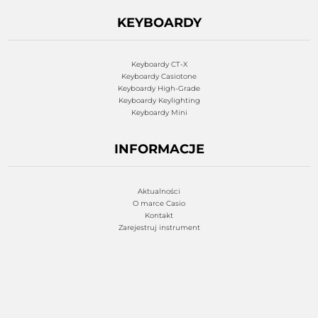
KEYBOARDY
Keyboardy CT-X
Keyboardy Casiotone
Keyboardy High-Grade
Keyboardy Keylighting
Keyboardy Mini
INFORMACJE
Aktualności
O marce Casio
Kontakt
Zarejestruj instrument