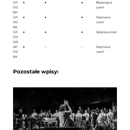
GP-
●
●
●
Błyszcząca
510
czerń
BP
GP-
●
●
●
Satynowa
310
czerń
BK
GP-
●
●
●
Satynowa biel
310
WE
AP-
●
–
–
Satynowa
710
czerń
BK
Pozostałe wpisy: