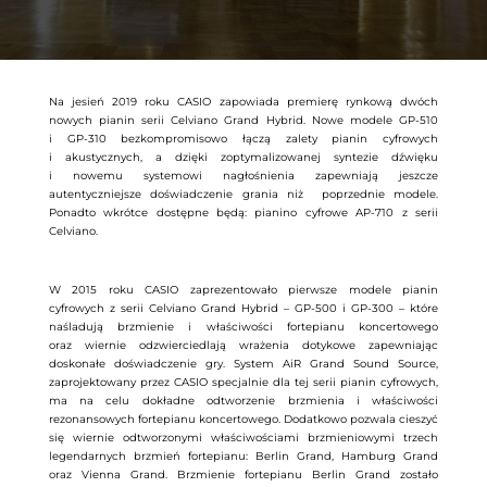
Na jesień 2019 roku CASIO zapowiada premierę rynkową dwóch
nowych pianin serii Celviano Grand Hybrid. Nowe modele GP-510
i GP-310 bezkompromisowo łączą zalety pianin cyfrowych
i akustycznych, a dzięki zoptymalizowanej syntezie dźwięku
i nowemu systemowi nagłośnienia zapewniają jeszcze
autentyczniejsze doświadczenie grania niż
poprzednie modele.
Ponadto wkrótce dostępne będą: pianino cyfrowe AP-710 z serii
Celviano.
W 2015 roku CASIO zaprezentowało pierwsze modele pianin
cyfrowych z serii Celviano Grand Hybrid – GP-500 i GP-300 – które
naśladują brzmienie i właściwości fortepianu koncertowego
oraz wiernie odzwierciedlają wrażenia dotykowe zapewniając
doskonałe doświadczenie gry. System AiR Grand Sound Source,
zaprojektowany przez CASIO specjalnie dla tej serii pianin cyfrowych,
ma na celu dokładne odtworzenie brzmienia i właściwości
rezonansowych fortepianu koncertowego. Dodatkowo pozwala cieszyć
się wiernie odtworzonymi właściwościami brzmieniowymi trzech
legendarnych brzmień fortepianu: Berlin Grand, Hamburg Grand
oraz Vienna Grand. Brzmienie fortepianu Berlin Grand zostało