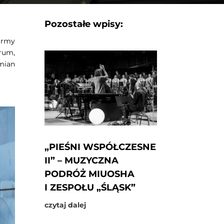
Pozostałe wpisy:
irmy
rum,
mian
„PIEŚNI WSPÓŁCZESNE
II” – MUZYCZNA
PODRÓŻ MIUOSHA
I ZESPOŁU „ŚLĄSK”
czytaj dalej