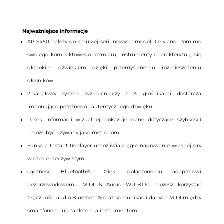
Najważniejsze informacje
AP-S450 należy do smukłej serii nowych modeli Celviano. Pomimo
swojego kompaktowego rozmiaru, instrumenty charakteryzują się
głębokim dźwiękiem dzięki przemyślanemu rozmieszczeniu
głośników.
2-kanałowy system wzmacniaczy z 4 głośnikami dostarcza
imponująco potężnego i autentycznego dźwięku.
Pasek informacji wizualnej pokazuje dane dotyczące szybkości
i może być używany jako metronom.
Funkcja Instant Replayer umożliwia ciągłe nagrywanie własnej gry
w czasie rzeczywistym.
Łączność Bluetooth®: Dzięki dołączonemu adapterowi
bezprzewodowemu MIDI & Audio WU-BT10 możesz korzystać
z łączności audio Bluetooth® oraz komunikacji danych MIDI między
smartfonem lub tabletem a instrumentem.