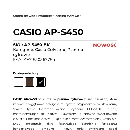
.
Strona główna
/
Produkty
/
Pianina cyfrowe
/
CASIO AP-S450
SKU:
AP-S450 BK
NOWOŚĆ
Kategorie:
Casio Celviano
,
Pianina
cyfrowe
EAN:
4971850362784
Dostępne kolory:
Wyczyść
CASIO AP-S450
to subtelne
pianino cyfrowe
z serii Celviano, które
zapewnia wyjątkowe przeżycia muzyczne. Wyposażone w klawiaturę
Smart Hybrid Hammer Action Keyboard CELVIANO Edition,
charakteryzującą się białymi klawiszami z drewna świerkowego
z Austrii i doskonale symulującą akcję młotków fortepianu. Casio AP-
S450 prezentuje dwa fascynujące brzmienia fortepianu
koncertowego (Hamburg i Nowy Jork), stworzone dzięki