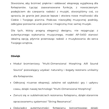
Stworzone, aby brzmieć pięknie i oddawać ekspresję wyjątkową dla
fortepianów. Łącząc zaawansowane funkcje, z nowoczesnym
podejściem do czerpania radości z muzyki, stworzyliśmy coś, co
sprawia, że granie jest jeszcze lepsze i otwiera nowe możliwości dla
Ciebie i Twojego pianina. Podczas niezwykłej muzycznej podróży,
odkryjesz ponownie urok pianina i magiczną moc samej muzyki.
Dla tych, którzy pragną elegancji designu, nie rezygnując z
autentycznego wykonania muzycznego, model AP-S450 stanowi
idealną opcję, płynnie przenosząc radość z muzykowania do serca
Twojego wnętrza.
Dźwięk
Moduł brzmieniowy “
Multi-Dimensional Morphing AiR Sound
Source
” pozwalający uzyskać naturalny i bogaty rezonans unikalny
dla fortepianów.
Odkrywaj niuanse ekspresji, zależne od szybkości gry i upływu
czasu, dzięki naszej technologii “Multi-Dimensional Morphing”.
Zanurz się w subtelnościach rezonansu fortepianu, dzięki starannie
opracowanemu systemowi “String Resonance”.
Doświadcz autentyczności fortepianu koncertowego dzięki