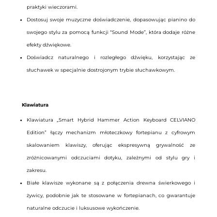
praktyki wieczorami.
Dostosuj swoje muzyczne doświadczenie, dopasowując pianino do
swojego stylu za pomocą funkcji “Sound Mode”, która dodaje różne
efekty dźwiękowe.
Doświadcz naturalnego i rozległego dźwięku, korzystając ze
słuchawek w specjalnie dostrojonym trybie słuchawkowym.
Klawiatura
Klawiatura „Smart Hybrid Hammer Action Keyboard CELVIANO
Edition” łączy mechanizm młoteczkowy fortepianu z cyfrowym
skalowaniem klawiszy, oferując ekspresywną grywalność ze
zróżnicowanymi odczuciami dotyku, zależnymi od stylu gry i
zakresu.
Białe klawisze wykonane są z połączenia drewna świerkowego i
żywicy, podobnie jak te stosowane w fortepianach, co gwarantuje
naturalne odczucie i luksusowe wykończenie.