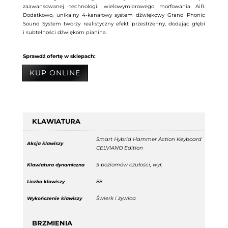
zaawansowanej technologii wielowymiarowego morfowania AiR.
Dodatkowo, unikalny 4-kanałowy system dźwiękowy Grand Phonic
Sound System tworzy realistyczny efekt przestrzenny, dodając głębi
i subtelności dźwiękom pianina.
Sprawdź ofertę w sklepach:
KUP ONLINE
KLAWIATURA
Smart Hybrid Hammer Action Keyboard
Akcja klawiszy
CELVIANO Edition
5 poziomów czułości, wył.
Klawiatura dynamiczna
88
Liczba klawiszy
Świerk i żywica
Wykończenie klawiszy
BRZMIENIA