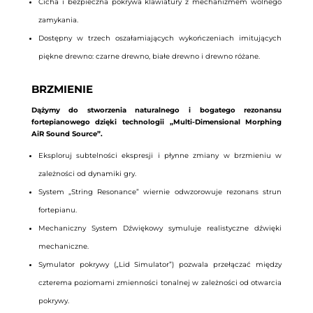
Cicha i bezpieczna pokrywa klawiatury z mechanizmem wolnego
zamykania.
Dostępny w trzech oszałamiających wykończeniach imitujących
piękne drewno: czarne drewno, białe drewno i drewno różane.
BRZMIENIE
Dążymy do stworzenia naturalnego i bogatego rezonansu
fortepianowego dzięki technologii „Multi-Dimensional Morphing
AiR Sound Source”.
Eksploruj subtelności ekspresji i płynne zmiany w brzmieniu w
zależności od dynamiki gry.
System „String Resonance” wiernie odwzorowuje rezonans strun
fortepianu.
Mechaniczny System Dźwiękowy symuluje realistyczne dźwięki
mechaniczne.
Symulator pokrywy („Lid Simulator”) pozwala przełączać między
czterema poziomami zmienności tonalnej w zależności od otwarcia
pokrywy.