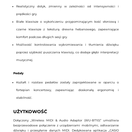
Realistyczny dotyk, zmienny w zależności od intensywności i
prędkości gry.
Białe klawisze o wykończeniu przypominającym kość słoniową i
czarne klawisze z teksturą drewna hebanowego, zapewniające
komfort podczas długich sesji gry.
Możliwość kontrolowania wybrzmiewania i tłumienia dźwięku
poprzez szybkość puszczania klawiszy, co dodaje głębi interpretacji
muzycznej.
Pedały
Kształt i rozstaw pedałów zostały zaprojektowane w oparciu o
fortepian koncertowy, zapewniając doskonałą ergonomię i
stabilność.
UŻYTKOWOŚĆ
Dołączony „Wireless MIDI & Audio Adaptor (WU-BT10)” umożliwia
bezprzewodowe połączenie z urządzeniami mobilnymi, odtwarzanie
dźwięku i przesyłanie danych MIDI. Dedykowana aplikacja „CASIO