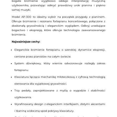
bogate brzmienie wyjątkowo oddaje interpretację muzyczną
użytkownika, pozwalając odkryć prawdziwy urok pianina i piękno
samej muzyki.
Model AP-300 to idealny wybór na początek przygody z pianinem.
Oferuje brzmienie i rezonans fortepianu koncertowego, połączone z
doskonałą grywalnością i eleganckim wyglądem. Odkryj urzekające
bogactwo i ekspresję, które oferuje technologia zaawansowanego
brzmienia.
Najważniejsze cechy:
Eleganckie brzmienie fortepianu o szerokiej dynamice ekspresji,
cenione przez pianistów na całym świecie.
System dźwiękowy, który wiernie odwzorowuje rozległy zakres
fortepianu.
Klawiatura łącząca mechanikę młoteczkową z cyfrową technologią
sterowania dla wyjątkowej grywalności.
Trzy pedały, zaprojektowane z myślą o wygodzie i stabilności
użytkowania.
Wyrafinowany design z eleganckim interfejsem, złotymi akcentami
i tkaniną widoczną spod pokrywy klawiatury.