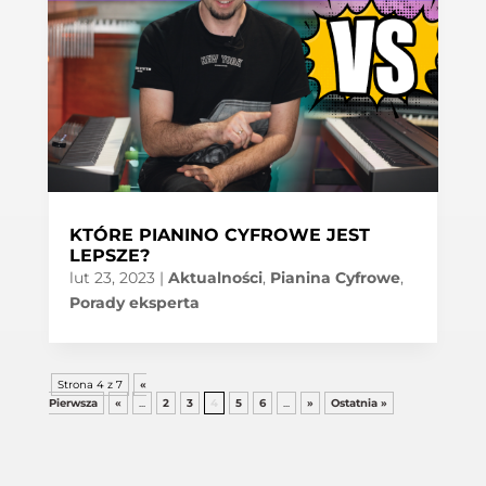
KTÓRE PIANINO CYFROWE JEST
LEPSZE?
lut 23, 2023
|
Aktualności
,
Pianina Cyfrowe
,
Porady eksperta
Strona 4 z 7
«
Pierwsza
«
...
2
3
4
5
6
...
»
Ostatnia »