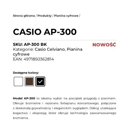
.
Strona główna
/
Produkty
/
Pianina cyfrowe
/
CASIO AP-300
SKU:
AP-300 BK
NOWOŚĆ
Kategorie:
Casio Celviano
,
Pianina
cyfrowe
EAN:
4971850362814
Dostępne kolory:
Wyczyść
Model AP-300
to idealny wybór na początek przygody z pianinem.
Oferuje brzmienie i rezonans fortepianu koncertowego, połączone
z doskonałą grywalnością i eleganckim wyglądem. Odkryj urzekające
bogactwo i ekspresję, które oferuje technologia zaawansowanego
brzmienia.