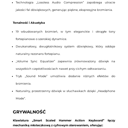
Technologia „Lossless Audio Compression” zapobiega utracie
jakości fal dźwiękowych, generując piękne, ekspresyjne brzmienia.
Tonalność i Akustyka
19 wbudowanych brzmień, w tym eleganckie i okrągłe tony
fortepianowe o szerokiej dynamice.
Dwukanałowy, dwugłośnikowy system dźwiękowy, który oddaje
naturalny rezonans fortepianu.
„Volume Sync Equalizer” zapewnia zrównoważony dźwięk na
wszystkich częstotliwościach nawet przy cichym odtwarzaniu.
Tryb „Sound Mode” umożliwia dodanie różnych efektów do
brzmienia.
Naturalny, przestrzenny dźwięk w słuchawkach dzięki „Headphone
Mode”.
GRYWALNOŚĆ
Klawiatura „Smart Scaled Hammer Action Keyboard” łączy
mechanikę młoteczkową z cyfrowym sterowaniem, oferując: